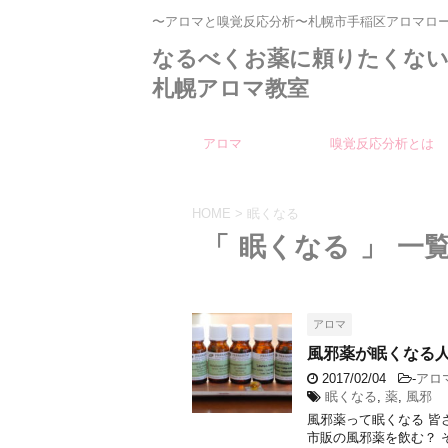
〜アロマと嗅覚反応分析〜札幌市手稲区アロマロ
なるべくお薬に頼りたくな
札幌アロマ教室
アロマ
嗅覚反応分析とは
HOME
>
眠くなる
「 眠くなる 」 一
アロマ
風邪薬が眠くなる
2017/02/04
-
アロ
眠くなる
,
薬
,
風邪
風邪薬って眠くなる 皆
市販の風邪薬を飲む？ 