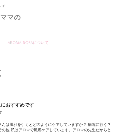
ーザ
いママの
aroma rosaについて
覧
人におすすめです
マ
さんは風邪を引くとどのようにケアしていますか？ 病院に行く？
その他 私はアロマで風邪ケアしています。アロマの先生だからと