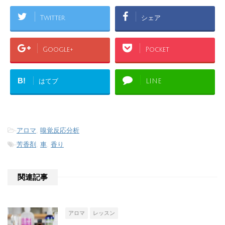
Twitter
シェア
Google+
Pocket
B!
はてブ
LINE
-
アロマ
,
嗅覚反応分析
-
芳香剤
,
車
,
香り
関連記事
アロマ
レッスン