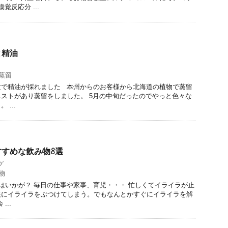
覚反応分 ...
と精油
蒸留
験で精油が採れました 本州からのお客様から北海道の植物で蒸留
ストがあり蒸留をしました。 5月の中旬だったのでやっと色々な
...
すめな飲み物8選
グ
物
いかが？ 毎日の仕事や家事、育児・・・ 忙しくてイライラが止
夫にイライラをぶつけてしまう。でもなんとかすぐにイライラを解
...