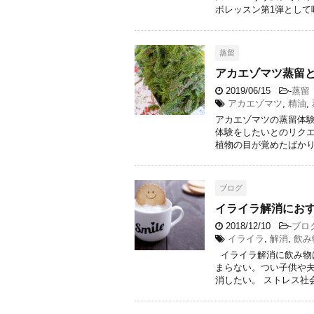
ボレッスン第1弾として嗅
蒸留
アカエゾマツ蒸留
2019/06/15
-
蒸留
アカエゾマツ
,
精油
,
アカエゾマツの蒸留体
体験をしたいとのリクエ
植物の目が覚めたばかり。 
ブログ
イライラ解消におす
2018/12/10
-
ブロ
イライラ
,
解消
,
飲み
イライラ解消に飲み物は
まらない。つい子供や
消したい。 ストレス社会 