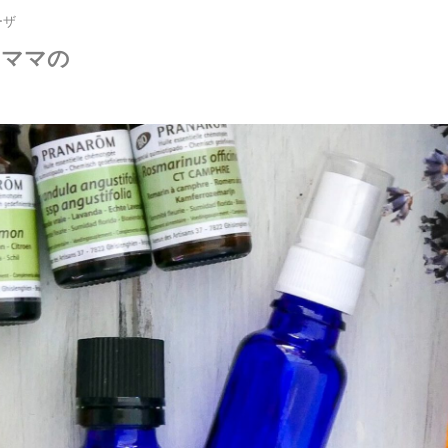
ーザ
いママの