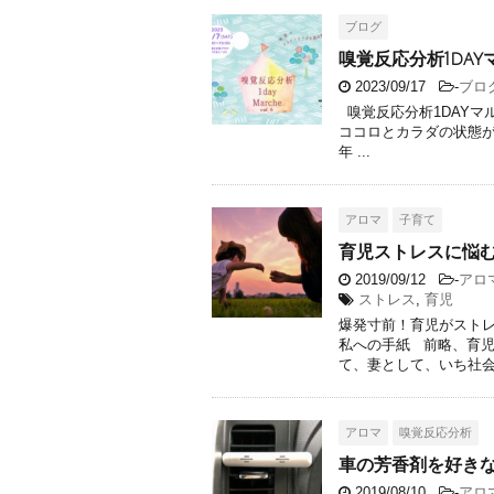
ブログ
嗅覚反応分析1dayマ
2023/09/17
-
ブロ
嗅覚反応分析1DAYマル
ココロとカラダの状態
年 ...
アロマ
子育て
育児ストレスに悩
2019/09/12
-
アロ
ストレス
,
育児
爆発寸前！育児がストレ
私への手紙 前略、育児
て、妻として、いち社会 .
アロマ
嗅覚反応分析
車の芳香剤を好き
2019/08/10
-
アロ