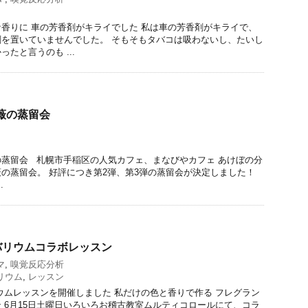
香りに 車の芳香剤がキライでした 私は車の芳香剤がキライで、
を置いていませんでした。 そもそもタバコは吸わないし、たいし
たと言うのも ...
薇の蒸留会
蒸留会 札幌市手稲区の人気カフェ、まなびやカフェ あけぼの分
の蒸留会。 好評につき第2弾、第3弾の蒸留会が決定しました！
.
バリウムコラボレッスン
マ
,
嗅覚反応分析
リウム
,
レッスン
ムレッスンを開催しました 私だけの色と香りで作る フレグラン
 6月15日土曜日いろいろお稽古教室ムルティコロールにて、コラ