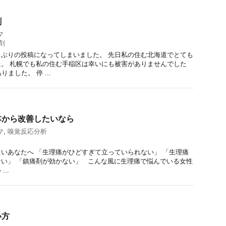
剤
マ
剤
ぶりの投稿になってしまいました。 先日私の住む北海道でとても
。 札幌でも私の住む手稲区は幸いにも被害がありませんでした
ました。 停 ...
本から改善したいなら
マ
,
嗅覚反応分析
いあなたへ 「生理痛がひどすぎて立っていられない」 「生理痛
い」 「鎮痛剤が効かない」 こんな風に生理痛で悩んでいる女性
..
い方