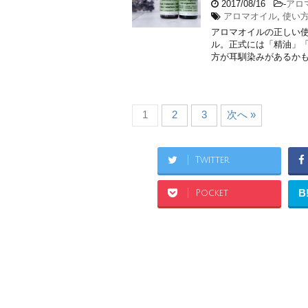
2017/08/16
-
アロ
アロマオイル
,
使い
アロマオイルの正しい使
ル。正式には「精油」
方が耳馴染みがあるかもし
1
2
3
次へ »
Twitter
B
Pocket