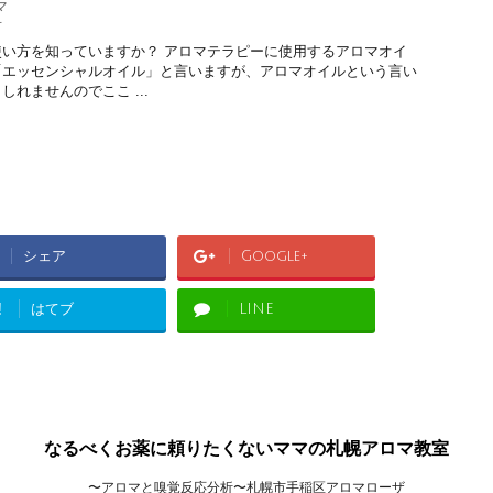
マ
方
い方を知っていますか？ アロマテラピーに使用するアロマオイ
「エッセンシャルオイル」と言いますが、アロマオイルという言い
れませんのでここ ...
シェア
Google+
!
はてブ
LINE
なるべくお薬に頼りたくないママの札幌アロマ教室
〜アロマと嗅覚反応分析〜札幌市手稲区アロマローザ