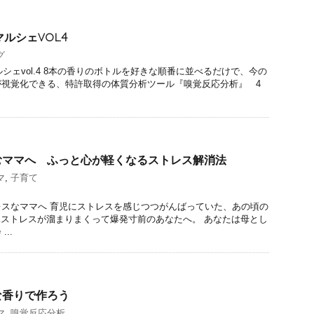
ルシェvol.4
グ
シェvol.4 8本の香りのボトルを好きな順番に並べるだけで、今の
が視覚化できる、特許取得の体質分析ツール『嗅覚反応分析』 4
むママへ ふっと心が軽くなるストレス解消法
マ
,
子育て
スなママへ 育児にストレスを感じつつがんばっていた、あの頃の
ストレスが溜まりまくって爆発寸前のあなたへ。 あなたは母とし
..
な香りで作ろう
マ
,
嗅覚反応分析