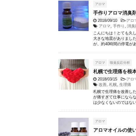
アロマ
手作りアロマ消臭
2018/09/10
-
アロ
アロマ
,
手作り
,
消臭
こんにちは！とても久し
大きな地震がありました
が、約40時間の停電があり
アロマ
嗅覚反応分析
札幌で生理痛を根
2018/03/15
-
アロ
改善
,
札幌
,
生理痛
札幌で生理痛を改善した
が痛すぎて仕事にならな
は少なくないのではない .
アロマ
アロマオイルの使