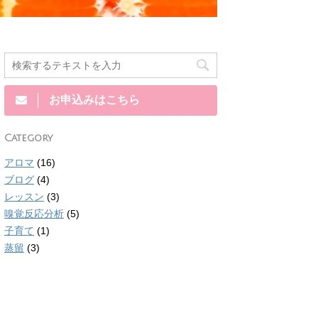
お申込みはこちら
Category
アロマ
(16)
ブログ
(4)
レッスン
(3)
嗅覚反応分析
(5)
子育て
(1)
蒸留
(3)