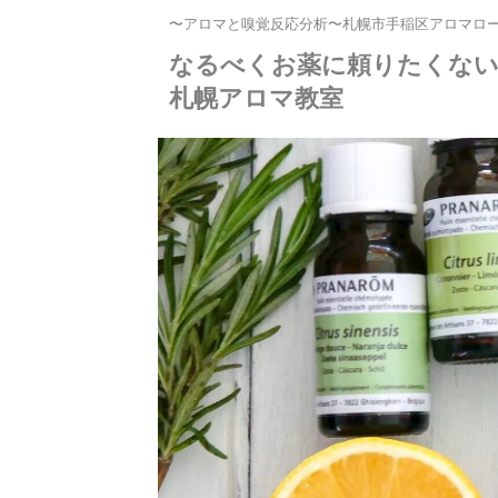
〜アロマと嗅覚反応分析〜札幌市手稲区アロマロ
なるべくお薬に頼りたくな
札幌アロマ教室